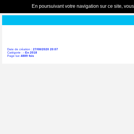
En poursuivant votre navigation sur ce site, vou
Date de création :
27/08/2020 20:07
Catégorie :
- En 2018
Page lue
4889 fois