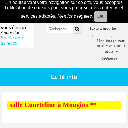
En poursuivant votre navigation sur ce site, vous acceptez
l'utilisation de cookies pour vous proposer des contenus et
services adaptés.
Mentions légales
.
OK
Vous êtes ici :
Texte à méditer :
Accueil
»
«
Soirée feux
Une image vaut
d'artifice
mieux que mille
mots. »
Confusius
Le fil info
 - salle Courteline à Mougins **