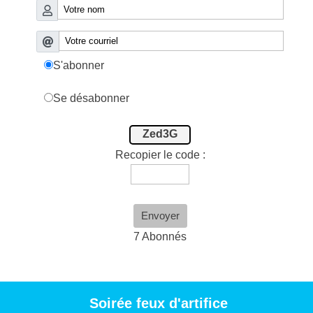
S'abonner
Se désabonner
Zed3G
Recopier le code :
Envoyer
7 Abonnés
Soirée feux d'artifice