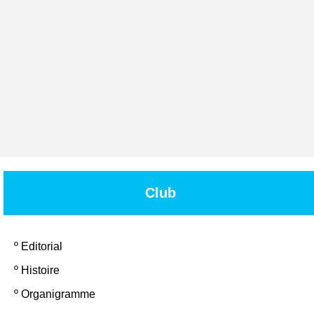
Club
º
Editorial
º
Histoire
º
Organigramme