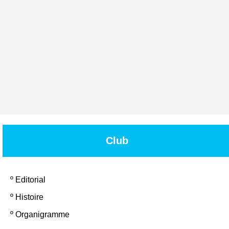
Club
º
Editorial
º
Histoire
º
Organigramme