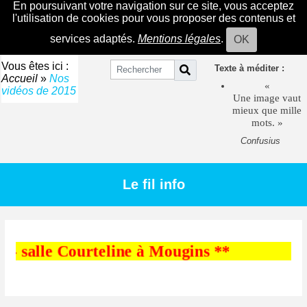
En poursuivant votre navigation sur ce site, vous acceptez
l'utilisation de cookies pour vous proposer des contenus et
services adaptés.
Mentions légales
.
OK
Vous êtes ici :
Texte à méditer :
Accueil
»
Nos
«
vidéos de 2015
Une image vaut
mieux que mille
mots. »
Confusius
Le fil info
- salle Courteline à Mougins **